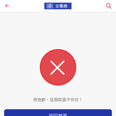
很抱歉，這個頁面不存在！
返回首頁