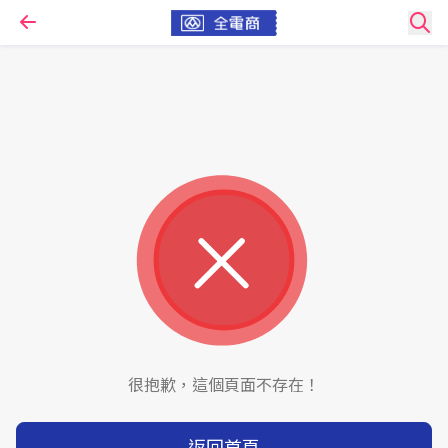
很抱歉，這個頁面不存在！
返回首頁