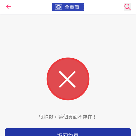
很抱歉，這個頁面不存在！
返回首頁