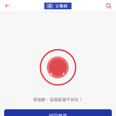
很抱歉，這個頁面不存在！
返回首頁