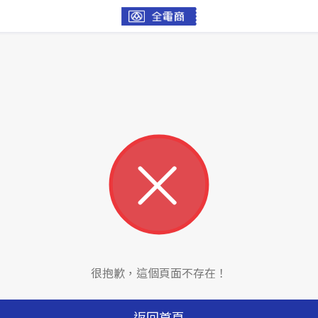
很抱歉，這個頁面不存在！
返回首頁