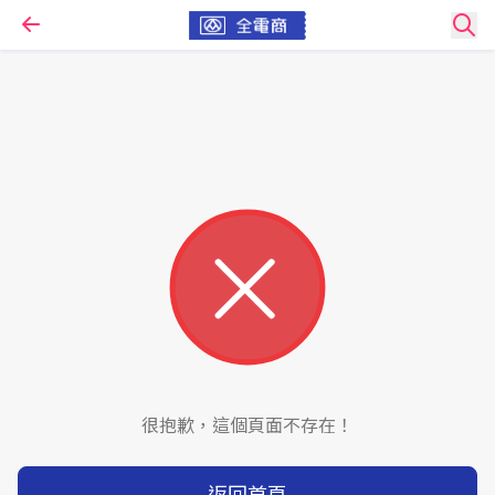
很抱歉，這個頁面不存在！
返回首頁