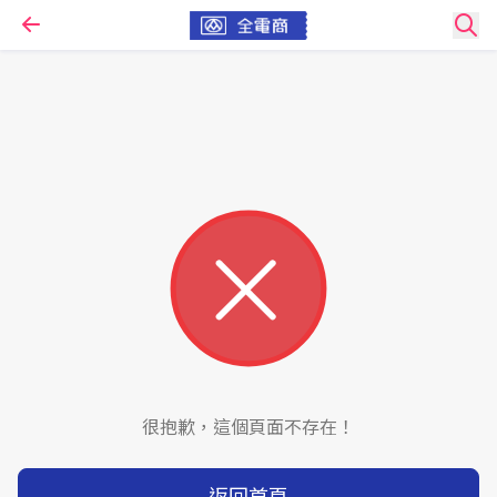
很抱歉，這個頁面不存在！
返回首頁