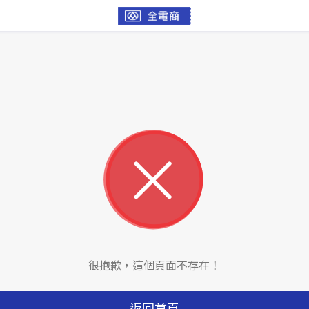
很抱歉，這個頁面不存在！
返回首頁