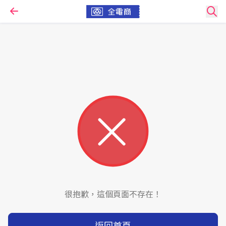
很抱歉，這個頁面不存在！
返回首頁