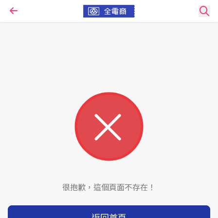
很抱歉，這個頁面不存在！
返回首頁