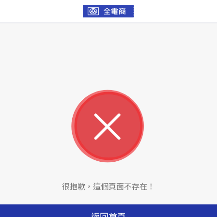
很抱歉，這個頁面不存在！
返回首頁