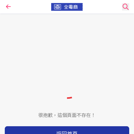
很抱歉，這個頁面不存在！
返回首頁