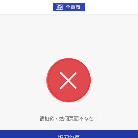
很抱歉，這個頁面不存在！
返回首頁