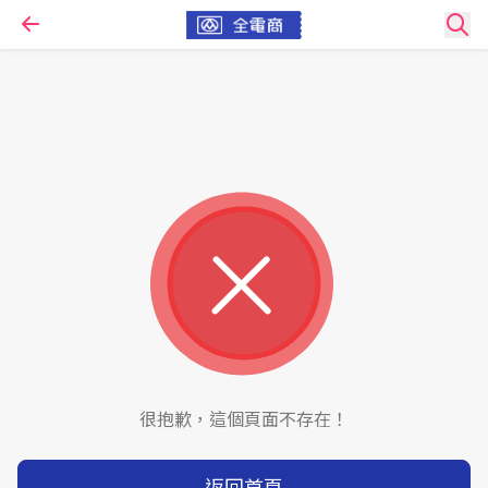
很抱歉，這個頁面不存在！
返回首頁