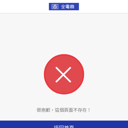
很抱歉，這個頁面不存在！
返回首頁