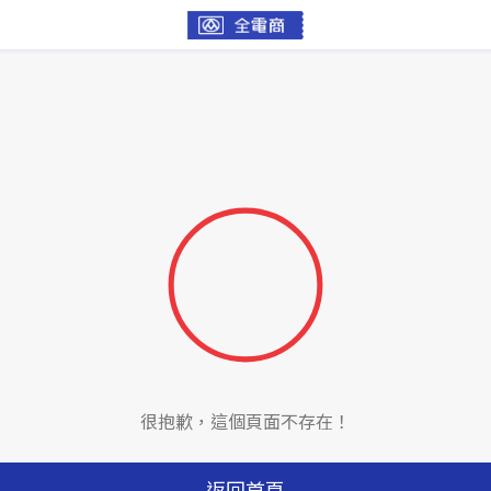
很抱歉，這個頁面不存在！
返回首頁