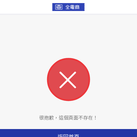
很抱歉，這個頁面不存在！
返回首頁