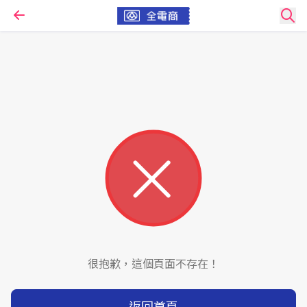
很抱歉，這個頁面不存在！
返回首頁