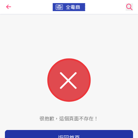
很抱歉，這個頁面不存在！
返回首頁