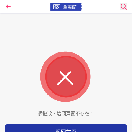
很抱歉，這個頁面不存在！
返回首頁