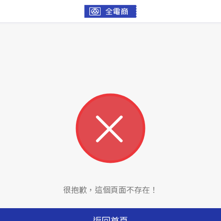
很抱歉，這個頁面不存在！
返回首頁