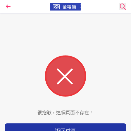
很抱歉，這個頁面不存在！
返回首頁