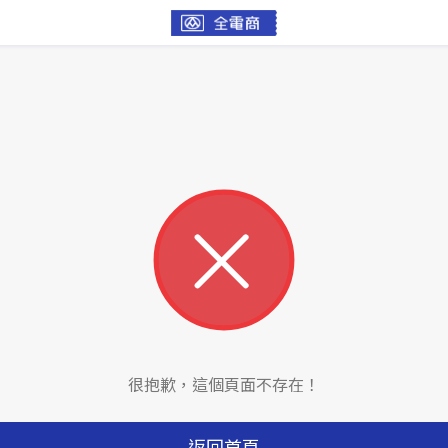
很抱歉，這個頁面不存在！
返回首頁