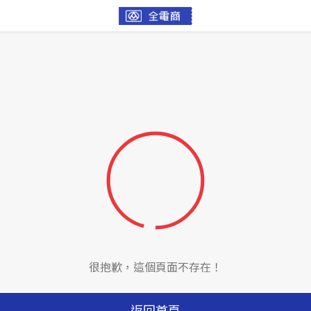
很抱歉，這個頁面不存在！
返回首頁