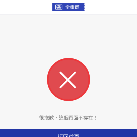
很抱歉，這個頁面不存在！
返回首頁