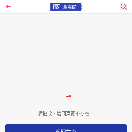
很抱歉，這個頁面不存在！
返回首頁