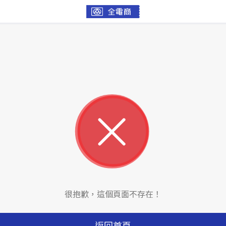
很抱歉，這個頁面不存在！
返回首頁