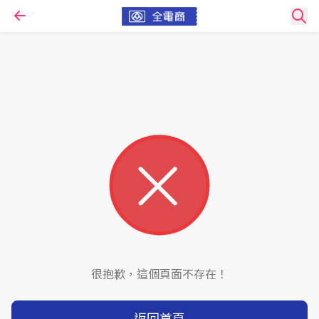
很抱歉，這個頁面不存在！
返回首頁