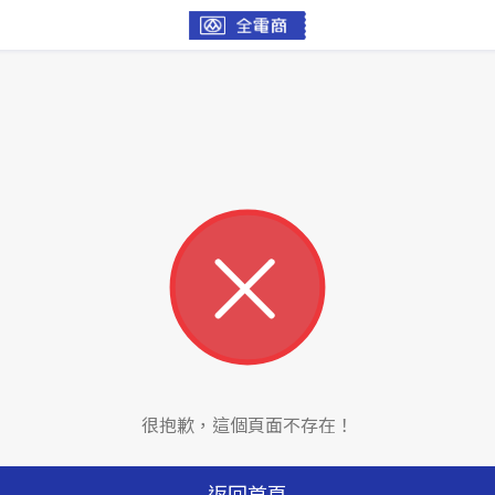
很抱歉，這個頁面不存在！
返回首頁