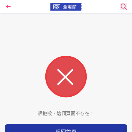
很抱歉，這個頁面不存在！
返回首頁