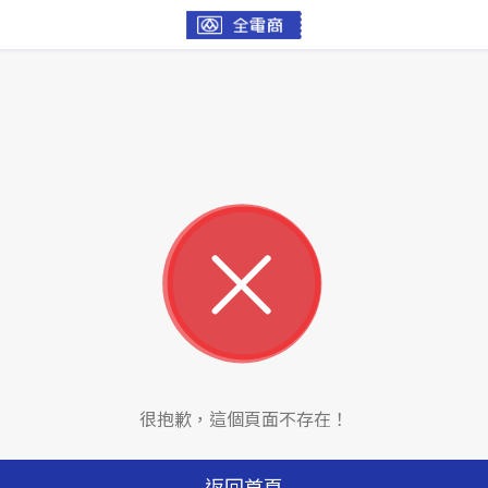
很抱歉，這個頁面不存在！
返回首頁