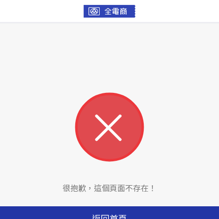
很抱歉，這個頁面不存在！
返回首頁