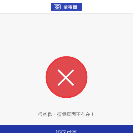
很抱歉，這個頁面不存在！
返回首頁