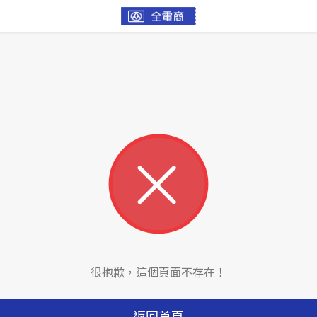
很抱歉，這個頁面不存在！
返回首頁