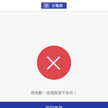
很抱歉，這個頁面不存在！
返回首頁