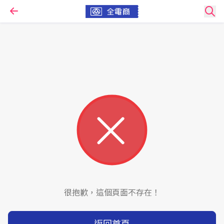
很抱歉，這個頁面不存在！
返回首頁