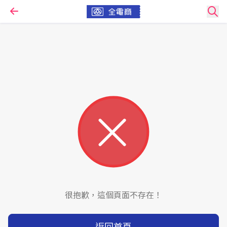
很抱歉，這個頁面不存在！
返回首頁