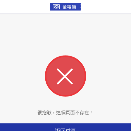
很抱歉，這個頁面不存在！
返回首頁