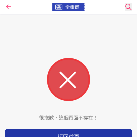
很抱歉，這個頁面不存在！
返回首頁