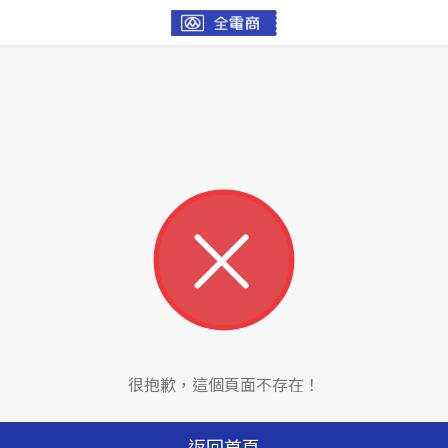
很抱歉，這個頁面不存在！
返回首頁