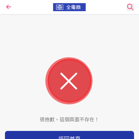
很抱歉，這個頁面不存在！
返回首頁