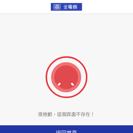
很抱歉，這個頁面不存在！
返回首頁