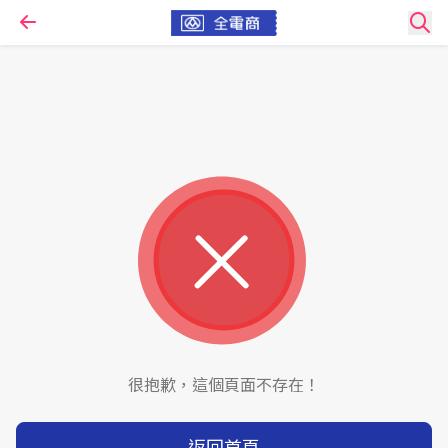
很抱歉，這個頁面不存在！
返回首頁