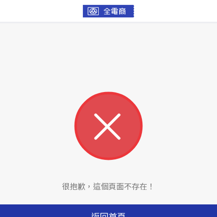
很抱歉，這個頁面不存在！
返回首頁