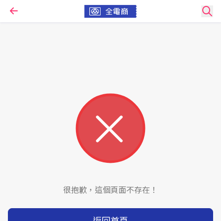
很抱歉，這個頁面不存在！
返回首頁