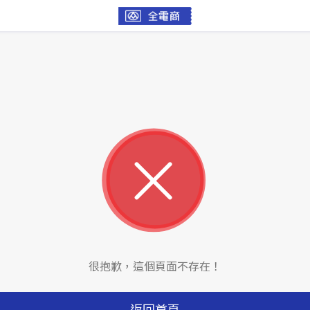
很抱歉，這個頁面不存在！
返回首頁