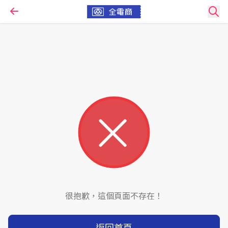
很抱歉，這個頁面不存在！
返回首頁