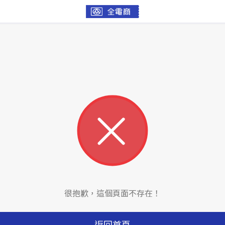
很抱歉，這個頁面不存在！
返回首頁