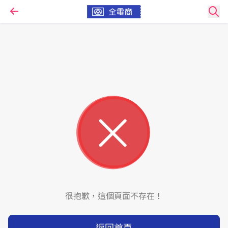
很抱歉，這個頁面不存在！
返回首頁