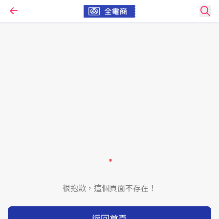
很抱歉，這個頁面不存在！
返回首頁